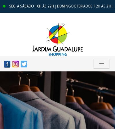
SEG. À SÁBADO: 10H ÀS 22H. | DOMINGO E FERIADOS: 12H ÀS 21H.