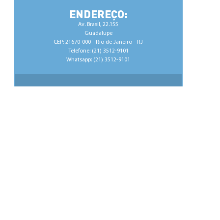
ENDEREÇO:
Av. Brasil, 22.155
Guadalupe
CEP: 21670-000 - Rio de Janeiro - RJ
Telefone: (21) 3512-9101
Whatsapp: (21) 3512-9101
NEWSLETTER:
Nome:
Email:
by madnezz.com.br