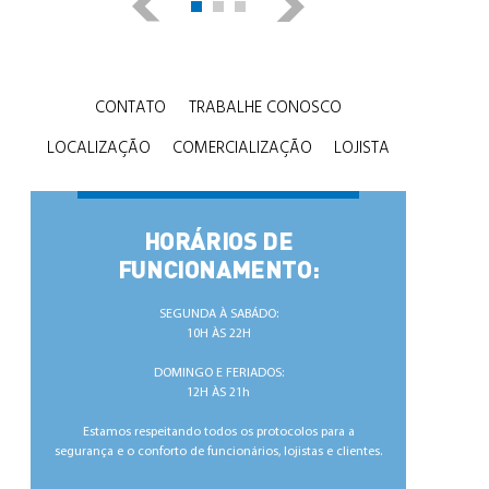
CONTATO
TRABALHE CONOSCO
LOCALIZAÇÃO
COMERCIALIZAÇÃO
LOJISTA
HORÁRIOS DE
FUNCIONAMENTO:
SEGUNDA À SABÁDO:
10H ÀS 22H
DOMINGO E FERIADOS:
12H ÀS 21h
Estamos respeitando todos os protocolos para a
segurança e o conforto de ​funcionários, lojistas e clientes.