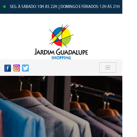
SEG. À SÁBADO: 10H ÀS 22H. | DOMINGO E FERIADOS: 12H ÀS 21H.