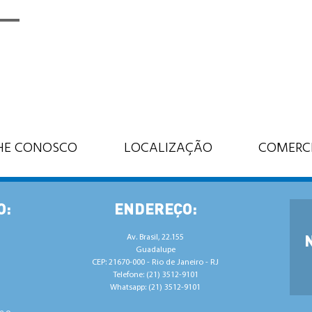
HE CONOSCO
LOCALIZAÇÃO
COMERC
O:
ENDEREÇO:
Av. Brasil, 22.155
Guadalupe
CEP: 21670-000 - Rio de Janeiro - RJ
Telefone: (21) 3512-9101
Whatsapp: (21) 3512-9101