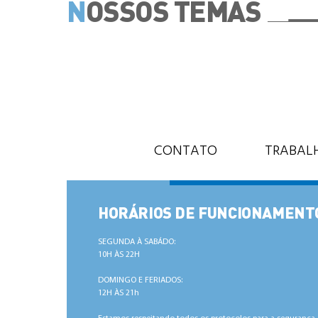
N
OSSOS TEMAS
CONTATO
TRABAL
HORÁRIOS DE FUNCIONAMENT
SEGUNDA À SABÁDO:
10H ÀS 22H
DOMINGO E FERIADOS:
12H ÀS 21h