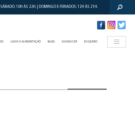
 SÁBADO: 10H ÀS 22H. | DOMINGO E FERIADOS: 12H ÀS 21H.
TOS
LOJAS E ALIMENTAÇÃO
BLOG
GUADA CEP
EU QUERO