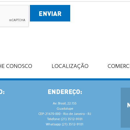
HE CONOSCO
LOCALIZAÇÃO
COMERC
O:
ENDEREÇO:
Av. Brasil, 22.155
Guadalupe
CEP: 21670-000 - Rio de Janeiro - RJ
Telefone: (21) 3512-9101
Whatsapp: (21) 3512-9101