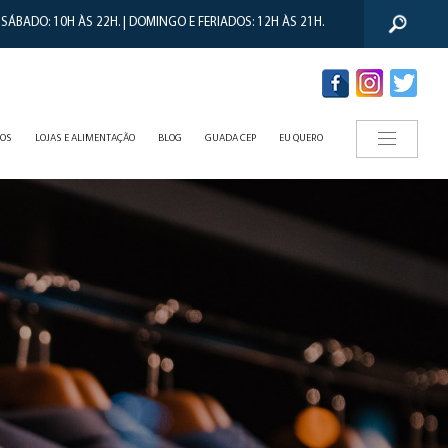
 SÁBADO: 10H ÀS 22H. | DOMINGO E FERIADOS: 12H ÀS 21H.
TOS
LOJAS E ALIMENTAÇÃO
BLOG
GUADA CEP
EU QUERO